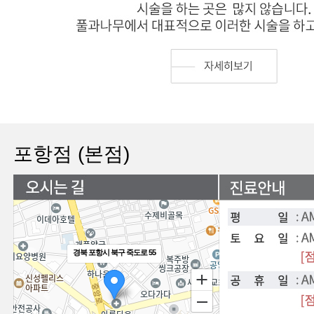
포항점 (본점)
경북 포항시 북구 죽도로 55