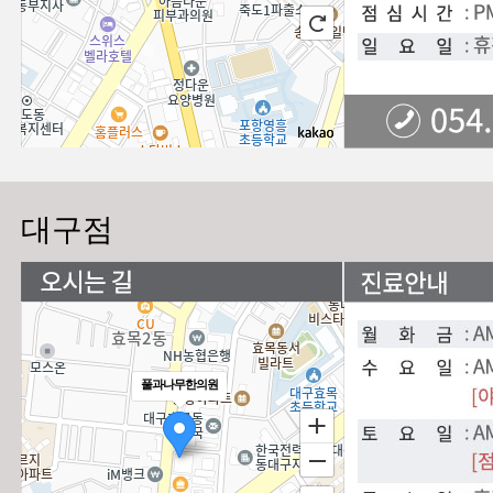
대구점
풀과나무한의원