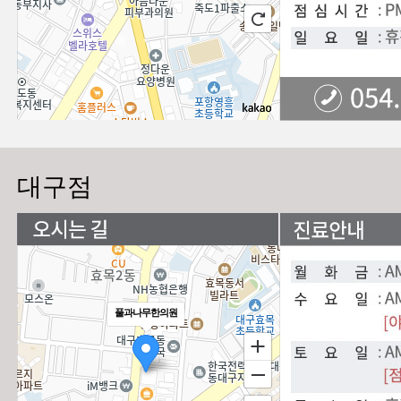
대구점
풀과나무한의원