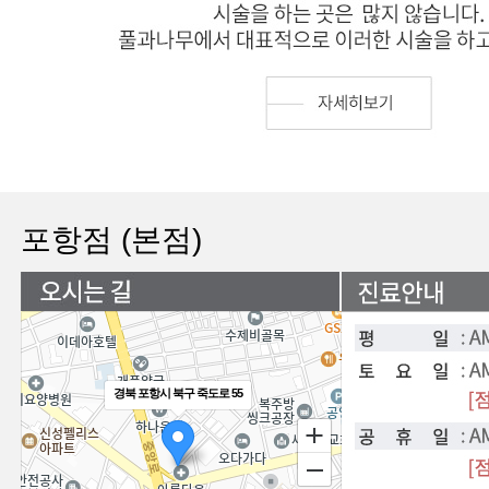
포항점 (본점)
경북 포항시 북구 죽도로 55