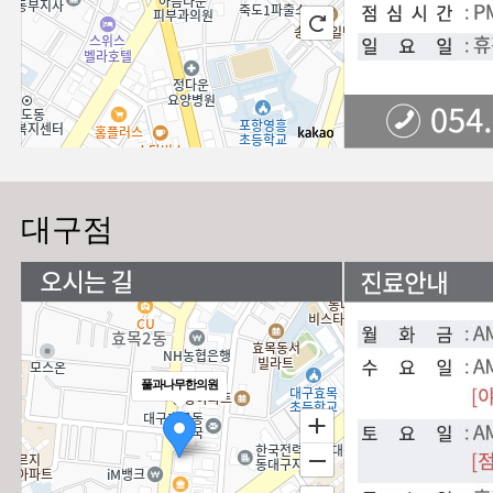
대구점
풀과나무한의원