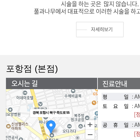
포항점 (본점)
경북 포항시 북구 죽도로 55