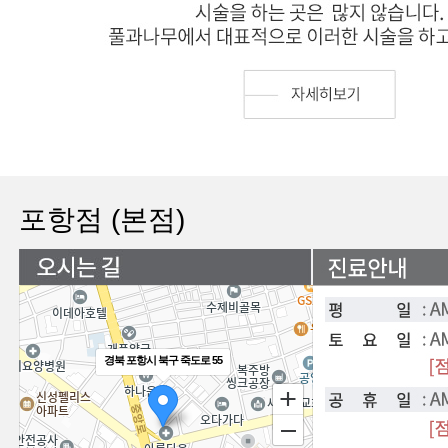
포항점 (본점)
경북 포항시 북구 죽도로 55