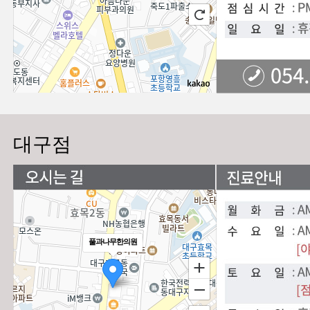
대구점
풀과나무한의원