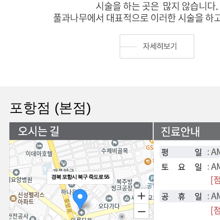
포항점 (본점)
경북 포항시 북구 죽도로 55