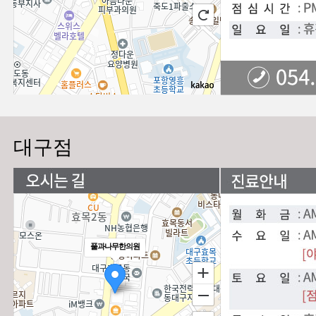
대구점
풀과나무한의원