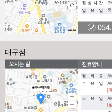
대구점
풀과나무한의원