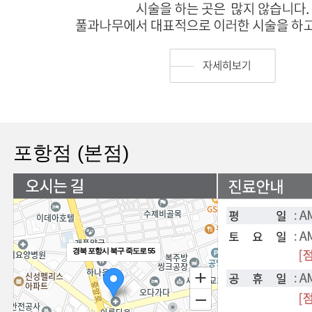
포항점 (본점)
경북 포항시 북구 죽도로 55