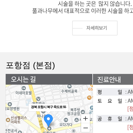
포항점 (본점)
경북 포항시 북구 죽도로 55