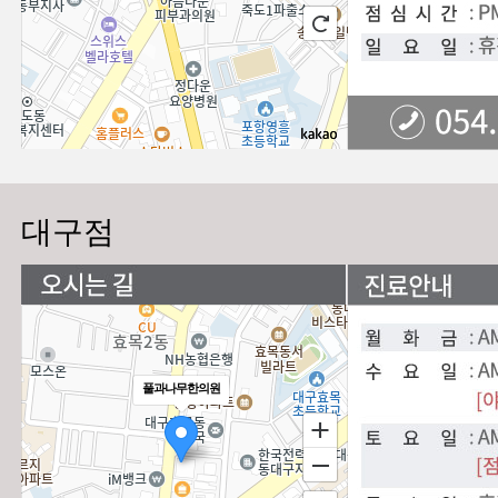
대구점
풀과나무한의원